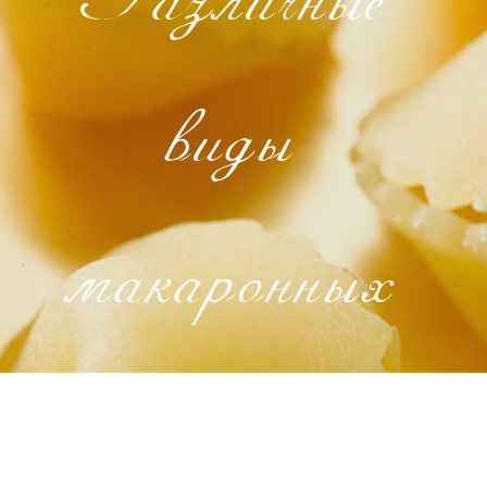
виды
макаронных
изделий